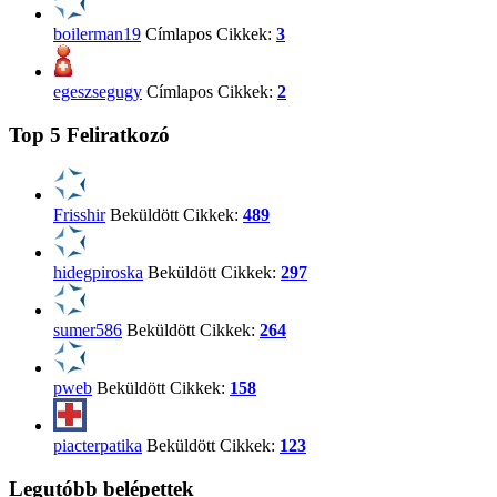
boilerman19
Címlapos Cikkek:
3
egeszsegugy
Címlapos Cikkek:
2
Top 5 Feliratkozó
Frisshir
Beküldött Cikkek:
489
hidegpiroska
Beküldött Cikkek:
297
sumer586
Beküldött Cikkek:
264
pweb
Beküldött Cikkek:
158
piacterpatika
Beküldött Cikkek:
123
Legutóbb belépettek