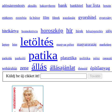
bank
bar lista
adósságrendezés
bankhitel
aktuális
bakonytherm
benzin
gyorshitel
film
ezotéria
gazdaság
epitkezes
fa bútor
filmek
gyurcsány 
hír
horoszkóp
hitelkártya
hírek
időj
homoktövis
hőszigetelés
letöltés
magyarország
laptop
leier
magyar péter
marketing
patika
plasztika
politika
parkolás
parkoló
pénz
ragaszt
állás
állásajánlat
zene
építőanyag
webáruház
életmód
Küldj be új cikket itt!