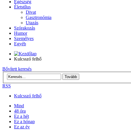
Egészség
Életstílus
Divat
Gasztronómia
Utazás
Szórakozás
Humor
Személyes
Egyéb
Kulcsszó felhő
Bővített keresés
RSS
Kulcsszó felhő
Mind
48 óra
Ez a hét
Ez a hónap
Ez az év