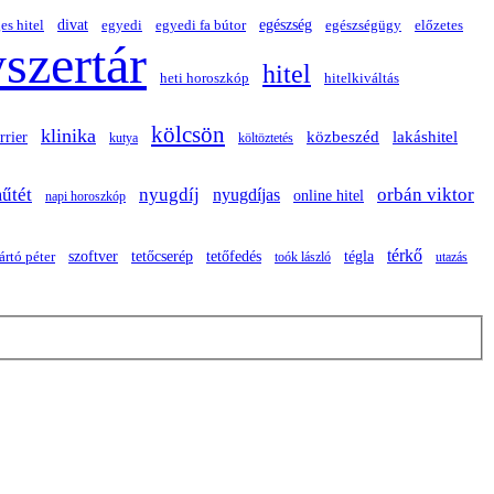
divat
es hitel
egyedi
egészség
egészségügy
egyedi fa bútor
előzetes
szertár
hitel
heti horoszkóp
hitelkiváltás
kölcsön
klinika
közbeszéd
lakáshitel
rrier
kutya
költöztetés
űtét
nyugdíj
orbán viktor
nyugdíjas
online hitel
napi horoszkóp
térkő
szoftver
tégla
jártó péter
tetőcserép
tetőfedés
toók lászló
utazás