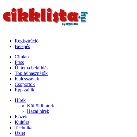
Regisztráció
Belépés
Címlap
Friss
Új téma beküldés
Top felhasználók
Kulcsszavak
Csoportok
Épp zajlik
Hírek
Külföldi hírek
Hazai hírek
Közélet
Kultúra
Technika
Üzlet