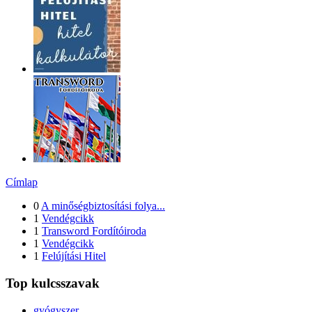
Címlap
0
A minőségbiztosítási folya...
1
Vendégcikk
1
Transword Fordítóiroda
1
Vendégcikk
1
Felújítási Hitel
Top kulcsszavak
gyógyszer