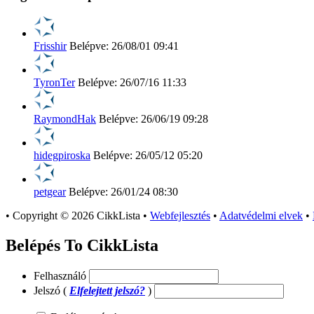
Frisshir
Belépve: 26/08/01 09:41
TyronTer
Belépve: 26/07/16 11:33
RaymondHak
Belépve: 26/06/19 09:28
hidegpiroska
Belépve: 26/05/12 05:20
petgear
Belépve: 26/01/24 08:30
•
Copyright © 2026 CikkLista
•
Webfejlesztés
•
Adatvédelmi elvek
•
Belépés To CikkLista
Felhasználó
Jelszó (
Elfelejtett jelszó?
)