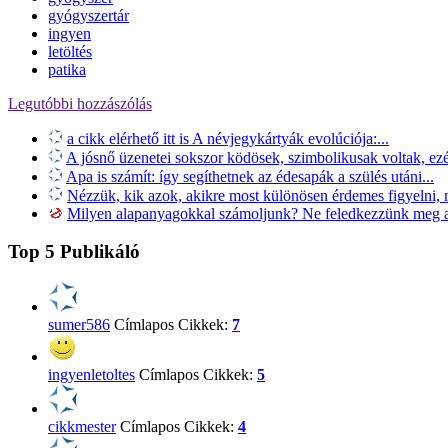
gyógyszertár
ingyen
letöltés
patika
Legutóbbi hozzászólás
a cikk elérhető itt is A névjegykártyák evolúciója:...
A jósnő üzenetei sokszor ködösek, szimbolikusak voltak, ezér
Apa is számít: így segíthetnek az édesapák a szülés utáni...
Nézzük, kik azok, akikre most különösen érdemes figyelni, m
Milyen alapanyagokkal számoljunk? Ne feledkezzünk meg a 
Top 5 Publikáló
sumer586
Címlapos Cikkek:
7
ingyenletoltes
Címlapos Cikkek:
5
cikkmester
Címlapos Cikkek:
4