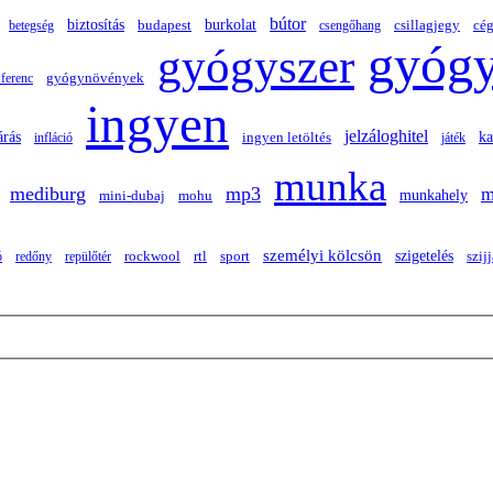
bútor
biztosítás
burkolat
budapest
csillagjegy
cég
betegség
csengőhang
gyógy
gyógyszer
ferenc
gyógynövények
ingyen
jelzáloghitel
ka
árás
infláció
ingyen letöltés
játék
munka
mediburg
mp3
m
munkahely
mini-dubaj
mohu
személyi kölcsön
szigetelés
szij
ó
redőny
repülőtér
rockwool
rtl
sport