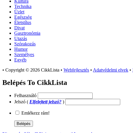
Kultúra
Technika
Üzlet
Egészség
Életstílus
Divat
Gasztronómia
Utazás
Szórakozás
Humor
Személyes
Egyéb
•
Copyright © 2026 CikkLista
•
Webfejlesztés
•
Adatvédelmi elvek
•
Belépés To CikkLista
Felhasználó
Jelszó (
Elfelejtett jelszó?
)
Emlékezz rám!