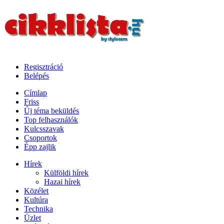
Regisztráció
Belépés
Címlap
Friss
Új téma beküldés
Top felhasználók
Kulcsszavak
Csoportok
Épp zajlik
Hírek
Külföldi hírek
Hazai hírek
Közélet
Kultúra
Technika
Üzlet