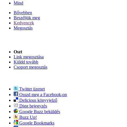
Mind
Bővebben
Beszéljük meg
Kedvencek
Megosztás
Oszt
Link megosztása
Küldd tovább
Csoport megosztás
Twitter üzenet
Osszd meg a Facebook-on
Delicious könyvjelző
Digg bejegyzés
Google Buzz beküldés
Buzz Up!
Google Bookmarks