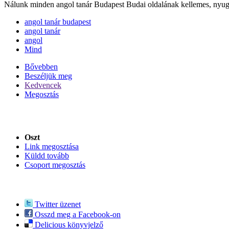
Nálunk minden angol tanár Budapest Budai oldalának kellemes, nyugodt
angol tanár budapest
angol tanár
angol
Mind
Bővebben
Beszéljük meg
Kedvencek
Megosztás
Oszt
Link megosztása
Küldd tovább
Csoport megosztás
Twitter üzenet
Osszd meg a Facebook-on
Delicious könyvjelző