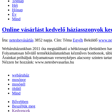
Tegnap
Hét
Hónap
Év
Mind
Online vásárlást kedvelő háziasszonyok ke
Írta:
netesbevásárlás
3852 napja. Cím:
Téma
Egyéb
Beküldő
www.net
Webáruházunkban 2011 óta megtalálható a hétköznapi életünkben haszn
Folyamatosan bővülő termékkínálatunkban kézműves bonbonok, táblás 
Árainkat próbáljuk folyamatosan versenyképes alacsony szinten tartan
Nézzen be hozzánk: www.netesbevasarlas.hu
webáruház
mosópor
mosógél
öblítő
Mind
Bővebben
Beszéljük meg
Kedvencek