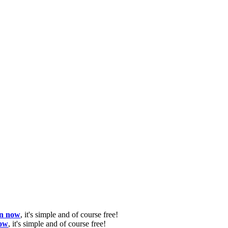
in now
, it's simple and of course free!
now
, it's simple and of course free!