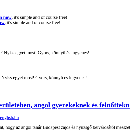
in now
, it's simple and of course free!
now
, it's simple and of course free!
d? Nyiss egyet most! Gyors, könnyű és ingyenes!
d? Nyiss egyet most! Gyors, könnyű és ingyenes!
kerületében, angol gyerekeknek és felnőttek
english.hu
, hogy az angol tanár Budapest zajos és nyüzsgő belvárosától messzebb