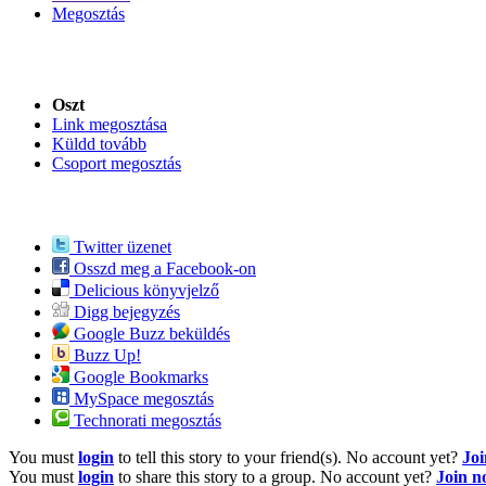
Megosztás
Oszt
Link megosztása
Küldd tovább
Csoport megosztás
Twitter üzenet
Osszd meg a Facebook-on
Delicious könyvjelző
Digg bejegyzés
Google Buzz beküldés
Buzz Up!
Google Bookmarks
MySpace megosztás
Technorati megosztás
You must
login
to tell this story to your friend(s). No account yet?
Jo
You must
login
to share this story to a group. No account yet?
Join 