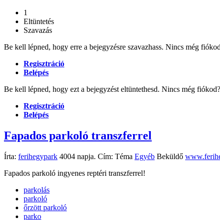
1
Eltüntetés
Szavazás
Be kell lépned, hogy erre a bejegyzésre szavazhass. Nincs még fióko
Regisztráció
Belépés
Be kell lépned, hogy ezt a bejegyzést eltüntethesd. Nincs még fióko
Regisztráció
Belépés
Fapados parkoló transzferrel
Írta:
ferihegypark
4004 napja. Cím:
Téma
Egyéb
Beküldő
www.ferihe
Fapados parkoló ingyenes reptéri transzferrel!
parkolás
parkoló
őrzött parkoló
parko