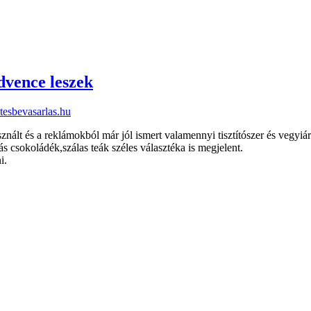
dvence leszek
esbevasarlas.hu
ált és a reklámokból már jól ismert valamennyi tisztítószer és vegyiá
csokoládék,szálas teák széles választéka is megjelent.
i.