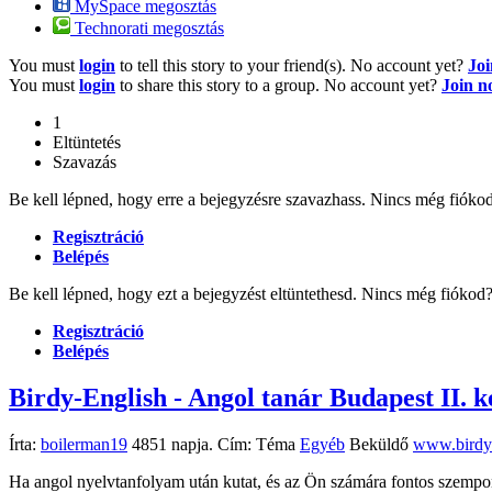
MySpace megosztás
Technorati megosztás
You must
login
to tell this story to your friend(s). No account yet?
Jo
You must
login
to share this story to a group. No account yet?
Join 
1
Eltüntetés
Szavazás
Be kell lépned, hogy erre a bejegyzésre szavazhass. Nincs még fióko
Regisztráció
Belépés
Be kell lépned, hogy ezt a bejegyzést eltüntethesd. Nincs még fióko
Regisztráció
Belépés
Birdy-English - Angol tanár Budapest II. 
Írta:
boilerman19
4851 napja. Cím:
Téma
Egyéb
Beküldő
www.birdy
Ha angol nyelvtanfolyam után kutat, és az Ön számára fontos szempont