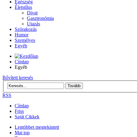
Egészség
Életstílus
Divat
Gasztronómia
Utazás
Szórakozás
Humor
Személyes
Egyéb
Címlap
Egyéb
Bővített keresés
RSS
Címlap
Friss
Saját Cikkek
Legtöbbet megtekintett
Mai top