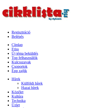
Regisztráció
Belépés
Címlap
Friss
Új téma beküldés
Top felhasználók
Kulcsszavak
Csoportok
Épp zajlik
Hírek
Külföldi hírek
Hazai hírek
Közélet
Kultúra
Technika
Üzlet