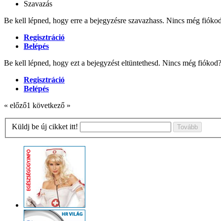
Szavazás
Be kell lépned, hogy erre a bejegyzésre szavazhass. Nincs még fióko
Regisztráció
Belépés
Be kell lépned, hogy ezt a bejegyzést eltüntethesd. Nincs még fióko
Regisztráció
Belépés
« előző
1
következő »
Küldj be új cikket itt!