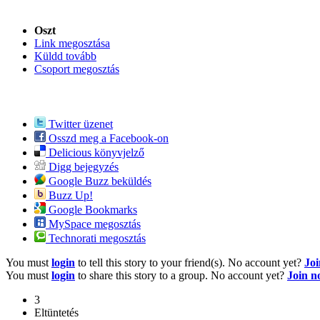
Oszt
Link megosztása
Küldd tovább
Csoport megosztás
Twitter üzenet
Osszd meg a Facebook-on
Delicious könyvjelző
Digg bejegyzés
Google Buzz beküldés
Buzz Up!
Google Bookmarks
MySpace megosztás
Technorati megosztás
You must
login
to tell this story to your friend(s). No account yet?
Jo
You must
login
to share this story to a group. No account yet?
Join 
3
Eltüntetés