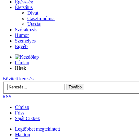
Egészség
Életstílus
Divat
Gasztronómia
Utazás
Szórakozás
Humor
Személyes
Egyéb
Címlap
Hírek
Bővített keresés
RSS
Címlap
Friss
Saját Cikkek
Legtöbbet megtekintett
Mai top