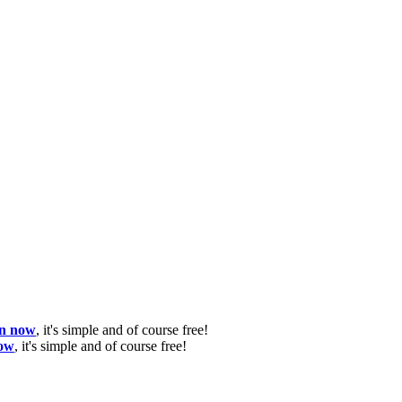
in now
, it's simple and of course free!
now
, it's simple and of course free!