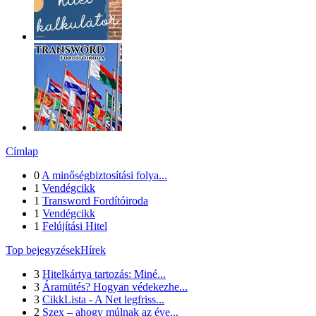
Címlap
0
A minőségbiztosítási folya...
1
Vendégcikk
1
Transword Fordítóiroda
1
Vendégcikk
1
Felújítási Hitel
Top bejegyzésekHírek
3
Hitelkártya tartozás: Miné...
3
Áramütés? Hogyan védekezhe...
3
CikkLista - A Net legfriss...
2
Szex – ahogy múlnak az éve...