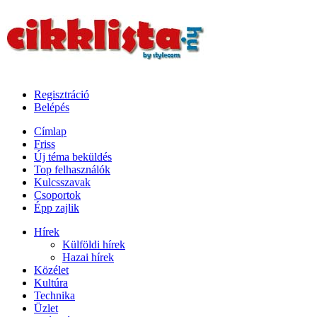
Regisztráció
Belépés
Címlap
Friss
Új téma beküldés
Top felhasználók
Kulcsszavak
Csoportok
Épp zajlik
Hírek
Külföldi hírek
Hazai hírek
Közélet
Kultúra
Technika
Üzlet