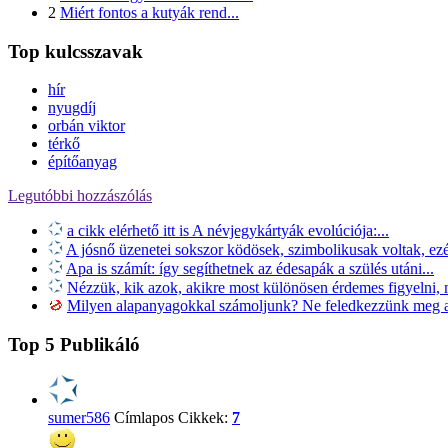
2
Miért fontos a kutyák rend...
Top kulcsszavak
hír
nyugdíj
orbán viktor
térkő
építőanyag
Legutóbbi hozzászólás
a cikk elérhető itt is A névjegykártyák evolúciója:...
A jósnő üzenetei sokszor ködösek, szimbolikusak voltak, ezér
Apa is számít: így segíthetnek az édesapák a szülés utáni...
Nézzük, kik azok, akikre most különösen érdemes figyelni, m
Milyen alapanyagokkal számoljunk? Ne feledkezzünk meg a 
Top 5 Publikáló
sumer586
Címlapos Cikkek:
7