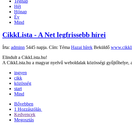
Tegnap
Hét
Hónap
Év
Mind
CikkLista - A Net legfrissebb hírei
Írta:
adminn
5445 napja. Cím:
Téma
Hazai hírek
Beküldő
www.cikkli
Elindult a CikkLista.hu!
A CikkLista.hu a magyar nyelvű weboldalak közösségi gyűjtőhelye, ah
ingyen
cikk
közösség
start
Mind
Bővebben
1 Hozzászólás
Kedvencek
Megosztás