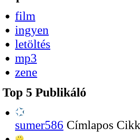
film
ingyen
letöltés
mp3
zene
Top 5 Publikáló
sumer586
Címlapos Cik