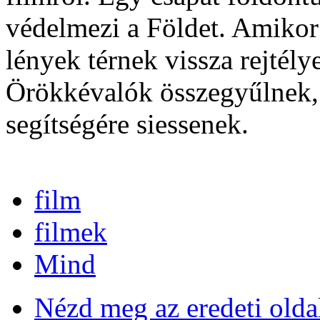
védelmezi a Földet. Amikor r
lények térnek vissza rejtél
Örökkévalók összegyűlnek,
segítségére siessenek.
film
filmek
Mind
Nézd meg az eredeti olda