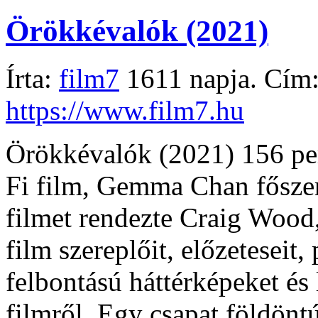
Örökkévalók (2021)
Írta:
film7
1611 napja. Cím
https://www.film7.hu
Örökkévalók (2021) 156 per
Fi film, Gemma Chan főszer
filmet rendezte Craig Wood
film szereplőit, előzeteseit,
felbontású háttérképeket és
filmről. Egy csapat földöntú