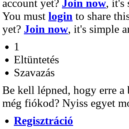
account yet?
Join now
, it'
You must
login
to share thi
yet?
Join now
, it's simple 
1
Eltüntetés
Szavazás
Be kell lépned, hogy erre a
még fiókod? Nyiss egyet mo
Regisztráció