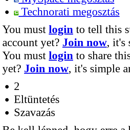
Technorati megosztás
You must
login
to tell this 
account yet?
Join now
, it'
You must
login
to share thi
yet?
Join now
, it's simple 
2
Eltüntetés
Szavazás
Be kell lépned, hogy erre a