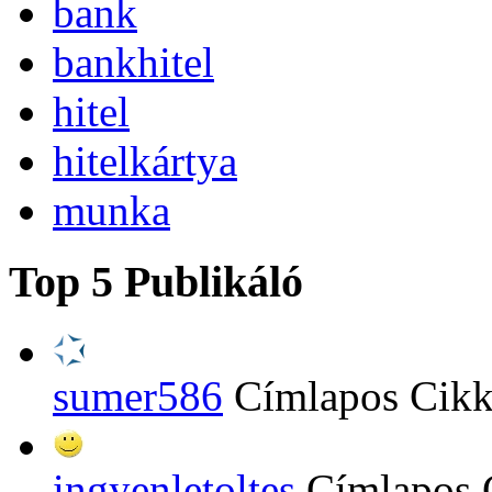
bank
bankhitel
hitel
hitelkártya
munka
Top 5 Publikáló
sumer586
Címlapos Cik
ingyenletoltes
Címlapos 