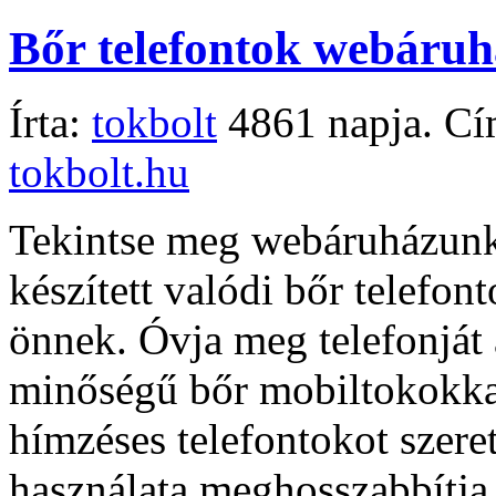
Bőr telefontok webáruh
Írta:
tokbolt
4861 napja. Cí
tokbolt.hu
Tekintse meg webáruházun
készített valódi bőr telefo
önnek. Óvja meg telefonját 
minőségű bőr mobiltokokkal
hímzéses telefontokot szere
használata meghosszabbítja a