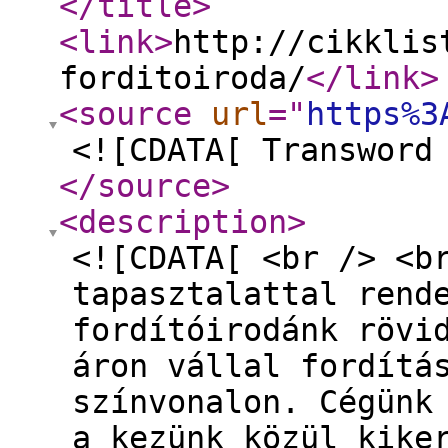
</title
>
<link
>
http://cikklis
forditoiroda/
</link
>
<source
url
="
https%3
<![CDATA[ Transword
</source
>
<description
>
<![CDATA[ <br /> <b
tapasztalattal rend
fordítóirodánk rövi
áron vállal fordítá
színvonalon. Cégünk
a kezünk közül kike