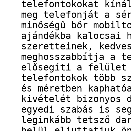
telefontokokat kíná
meg telefonját a sé
minőségű bőr mobilt
ajándékba kalocsai 
szeretteinek, kedve
meghosszabbítja a t
elősegíti a felület
telefontokok több s
és méretben kapható
kivételét bizonyos 
egyedi szabás is se
leginkább tetsző da
belül eljuttatjuk ö