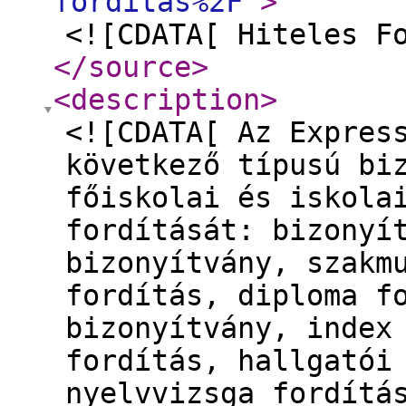
forditas%2F
"
>
<![CDATA[ Hiteles F
</source
>
<description
>
<![CDATA[ Az Expres
következő típusú bi
főiskolai és iskola
fordítását: bizonyí
bizonyítvány, szakm
fordítás, diploma f
bizonyítvány, index
fordítás, hallgatói
nyelvvizsga fordítá