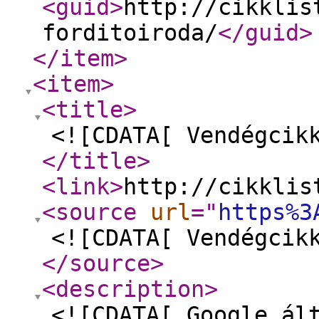
<guid
>
http://cikklis
forditoiroda/
</guid
>
</item
>
<item
>
<title
>
<![CDATA[ Vendégcik
</title
>
<link
>
http://cikklis
<source
url
="
https%3
<![CDATA[ Vendégcik
</source
>
<description
>
<![CDATA[ Google ál