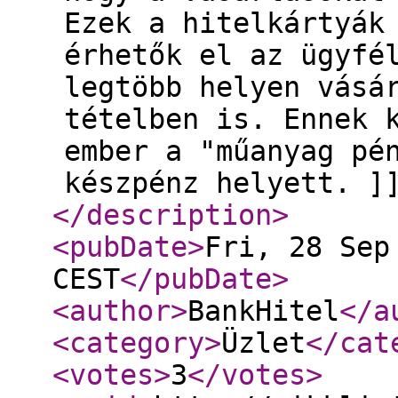
Ezek a hitelkártyák
érhetők el az ügyfé
legtöbb helyen vásá
tételben is. Ennek 
ember a "műanyag pé
készpénz helyett. ]
</description
>
<pubDate
>
Fri, 28 Sep
CEST
</pubDate
>
<author
>
BankHitel
</a
<category
>
Üzlet
</cat
<votes
>
3
</votes
>