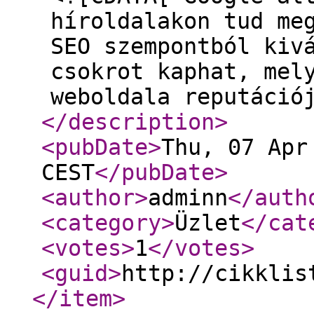
híroldalakon tud me
SEO szempontból kiv
csokrot kaphat, mel
weboldala reputáció
</description
>
<pubDate
>
Thu, 07 Apr
CEST
</pubDate
>
<author
>
adminn
</auth
<category
>
Üzlet
</cat
<votes
>
1
</votes
>
<guid
>
http://cikklis
</item
>