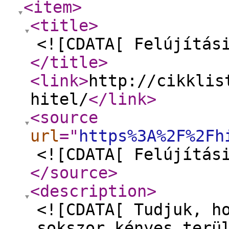
<item
>
<title
>
<![CDATA[ Felújítás
</title
>
<link
>
http://cikklis
hitel/
</link
>
<source
url
="
https%3A%2F%2Fh
<![CDATA[ Felújítás
</source
>
<description
>
<![CDATA[ Tudjuk, h
sokszor kényes terü