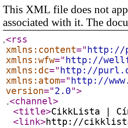
This XML file does not appe
associated with it. The doc
<rss
xmlns:content
="
http://
xmlns:wfw
="
http://well
xmlns:dc
="
http://purl.
xmlns:atom
="
http://www
version
="
2.0
"
>
<channel
>
<title
>
CikkLista | Cí
<link
>
http://cikklist