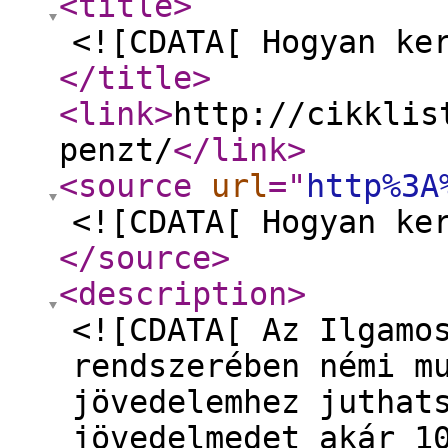
<title
>
<![CDATA[ Hogyan ke
</title
>
<link
>
http://cikklis
penzt/
</link
>
<source
url
="
http%3A
<![CDATA[ Hogyan ke
</source
>
<description
>
<![CDATA[ Az Ilgamo
rendszerében némi m
jövedelemhez juthat
jövedelmedet akár 1