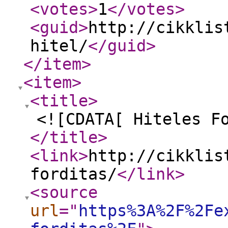
<votes
>
1
</votes
>
<guid
>
http://cikklis
hitel/
</guid
>
</item
>
<item
>
<title
>
<![CDATA[ Hiteles F
</title
>
<link
>
http://cikklis
forditas/
</link
>
<source
url
="
https%3A%2F%2Fe