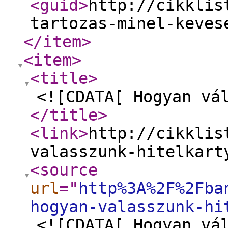
<guid
>
http://cikklis
tartozas-minel-keves
</item
>
<item
>
<title
>
<![CDATA[ Hogyan vá
</title
>
<link
>
http://cikklis
valasszunk-hitelkart
<source
url
="
http%3A%2F%2Fba
hogyan-valasszunk-hi
<![CDATA[ Hogyan vá