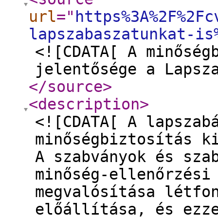
url
="
https%3A%2F%2Fc
lapszabaszatunkat-is
<![CDATA[ A minőség
jelentősége a Lapsz
</source
>
<description
>
<![CDATA[ A lapszab
minőségbiztosítás k
A szabványok és sza
minőség-ellenőrzési
megvalósítása létfo
előállítása, és ezz