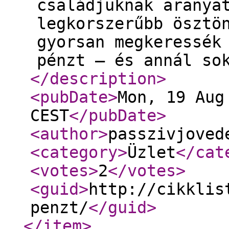
családjuknak aranya
legkorszerűbb ösztö
gyorsan megkeressék
pénzt – és annál so
</description
>
<pubDate
>
Mon, 19 Aug
CEST
</pubDate
>
<author
>
passzivjoved
<category
>
Üzlet
</cat
<votes
>
2
</votes
>
<guid
>
http://cikklis
penzt/
</guid
>
</item
>