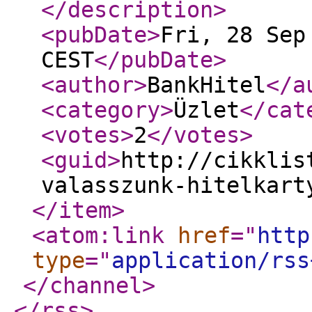
</description
>
<pubDate
>
Fri, 28 Sep
CEST
</pubDate
>
<author
>
BankHitel
</a
<category
>
Üzlet
</cat
<votes
>
2
</votes
>
<guid
>
http://cikklis
valasszunk-hitelkart
</item
>
<atom:link
href
="
http
type
="
application/rss
</channel
>
</rss
>