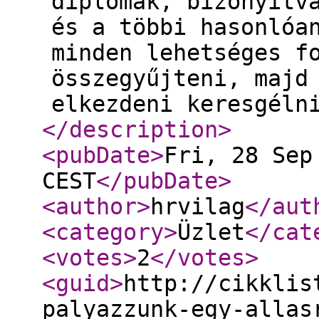
diplomák, bizonyítv
és a többi hasonlóa
minden lehetséges f
összegyűjteni, majd
elkezdeni keresgéln
</description
>
<pubDate
>
Fri, 28 Sep
CEST
</pubDate
>
<author
>
hrvilag
</aut
<category
>
Üzlet
</cat
<votes
>
2
</votes
>
<guid
>
http://cikklis
palyazzunk-egy-allas