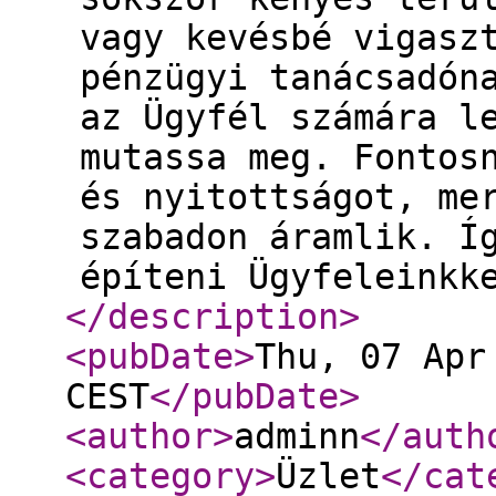
vagy kevésbé vigasz
pénzügyi tanácsadón
az Ügyfél számára l
mutassa meg. Fontos
és nyitottságot, me
szabadon áramlik. Í
építeni Ügyfeleinkk
</description
>
<pubDate
>
Thu, 07 Apr
CEST
</pubDate
>
<author
>
adminn
</auth
<category
>
Üzlet
</cat