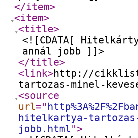
</item
>
<item
>
<title
>
<![CDATA[ Hitelkárt
annál jobb ]]>
</title
>
<link
>
http://cikklis
tartozas-minel-keves
<source
url
="
http%3A%2F%2Fba
hitelkartya-tartozas
jobb.html
"
>