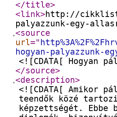
</title
>
<link
>
http://cikklis
palyazzunk-egy-allas
<source
url
="
http%3A%2F%2Fhr
hogyan-palyazzunk-eg
<![CDATA[ Hogyan pá
</source
>
<description
>
<![CDATA[ Amikor pá
teendők közé tartoz
képzettségét. Ebbe 