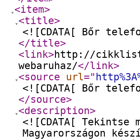
<item
>
<title
>
<![CDATA[ Bőr telef
</title
>
<link
>
http://cikklis
webaruhaz/
</link
>
<source
url
="
http%3A
<![CDATA[ Bőr telef
</source
>
<description
>
<![CDATA[ Tekintse 
Magyarországon kész