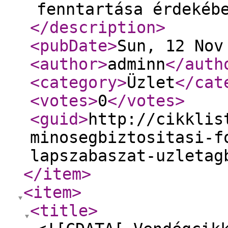
fenntartása érdekéb
</description
>
<pubDate
>
Sun, 12 Nov
<author
>
adminn
</auth
<category
>
Üzlet
</cat
<votes
>
0
</votes
>
<guid
>
http://cikklis
minosegbiztositasi-f
lapszabaszat-uzletag
</item
>
<item
>
<title
>