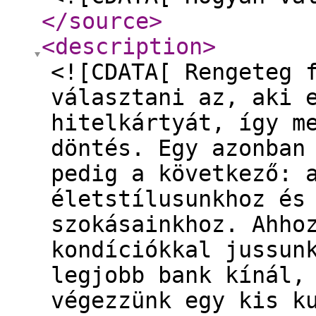
</source
>
<description
>
<![CDATA[ Rengeteg 
választani az, aki 
hitelkártyát, így m
döntés. Egy azonban
pedig a következő: 
életstílusunkhoz és
szokásainkhoz. Ahho
kondíciókkal jussun
legjobb bank kínál,
végezzünk egy kis k