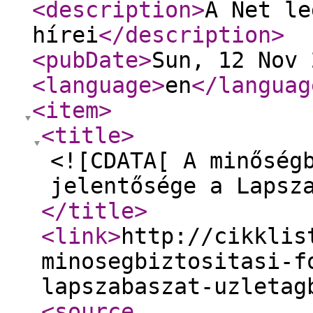
<description
>
A Net le
hírei
</description
>
<pubDate
>
Sun, 12 Nov 
<language
>
en
</languag
<item
>
<title
>
<![CDATA[ A minőség
jelentősége a Lapsz
</title
>
<link
>
http://cikklis
minosegbiztositasi-f
lapszabaszat-uzletag
<source