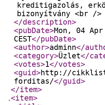
kreditigazolás, erk
bizonyítvány <br />
</description
>
<pubDate
>
Mon, 04 Apr
CEST
</pubDate
>
<author
>
adminn
</auth
<category
>
Üzlet
</cat
<votes
>
1
</votes
>
<guid
>
http://cikklis
forditas/
</guid
>
</item
>
<item
>