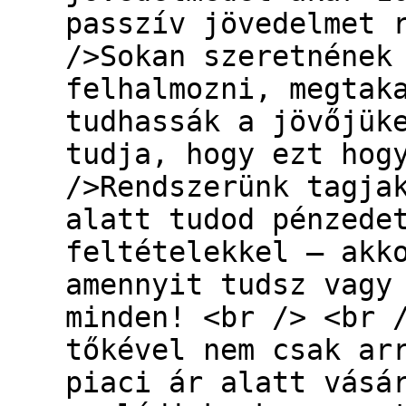
passzív jövedelmet 
/>Sokan szeretnének
felhalmozni, megtak
tudhassák a jövőjük
tudja, hogy ezt hog
/>Rendszerünk tagja
alatt tudod pénzede
feltételekkel – akk
amennyit tudsz vagy
minden! <br /> <br 
tőkével nem csak ar
piaci ár alatt vásá