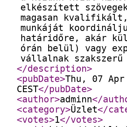
elkészített szövege
magasan kvalifikált
munkáját koordinálj
határidőre, akár kü
órán belül) vagy ex
vállalnak szakszerű
</description
>
<pubDate
>
Thu, 07 Apr
CEST
</pubDate
>
<author
>
adminn
</auth
<category
>
Üzlet
</cat
<votes
>
1
</votes
>