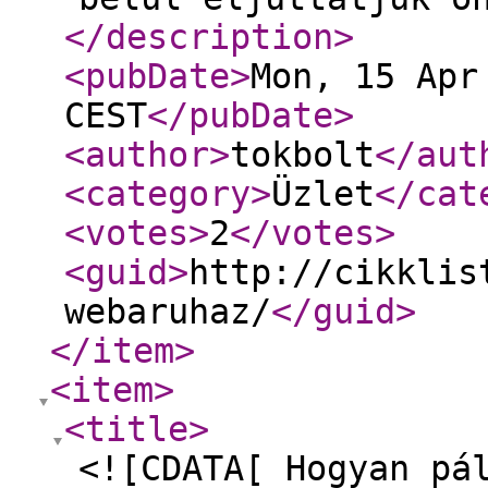
</description
>
<pubDate
>
Mon, 15 Apr
CEST
</pubDate
>
<author
>
tokbolt
</aut
<category
>
Üzlet
</cat
<votes
>
2
</votes
>
<guid
>
http://cikklis
webaruhaz/
</guid
>
</item
>
<item
>
<title
>
<![CDATA[ Hogyan pá