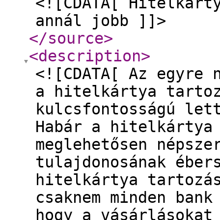
<![CDATA[ Hitelkárt
annál jobb ]]>
</source
>
<description
>
<![CDATA[ Az egyre 
a hitelkártya tarto
kulcsfontosságú let
Habár a hitelkártya
meglehetősen népsze
tulajdonosának éber
hitelkártya tartozá
csaknem minden bank
hogy a vásárlásokat