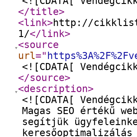
<![CDATA[ Vendégcik
</title
>
<link
>
http://cikklis
1/
</link
>
<source
url
="
https%3A%2F%2Fv
<![CDATA[ Vendégcik
</source
>
<description
>
<![CDATA[ Vendégcik
Magas SEO értékű we
segítjük ügyfeleink
keresőoptimalizálás