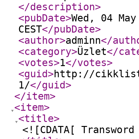
</description
>
<pubDate
>
Wed, 04 May
CEST
</pubDate
>
<author
>
adminn
</auth
<category
>
Üzlet
</cat
<votes
>
1
</votes
>
<guid
>
http://cikklis
1/
</guid
>
</item
>
<item
>
<title
>
<![CDATA[ Transword